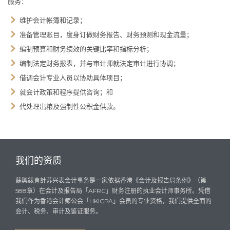
服务：
维护会计帐簿和记录；
准备管理账目，度身订做财务报告、财务预测和现金流量；
编制预算和财务绩效的关键比率和指标分析；
编制法定财务报表，并与审计师就法定审计进行协调；
借调会计专业人员以协助具体项目；
就会计政策和程序提供咨询；和
代处理出粮及强制性公积金供款。
我们的资质
蘇興錶會計苏兴表会计事务是一家依据香港《会计及报告局条例》（第
588章）在会计及报告局「AFRC」财务注册的执业会计师事务所。凭借
我们作为香港会计师公会「HKICPA」会员的专业资格，我们提供全面的
会计、税务、审计及鉴证服务。