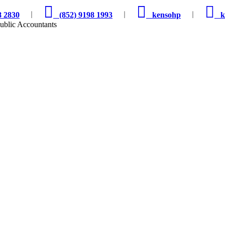
8 2830
︱
(852) 9198 1993
︱
kensohp
︱
k
Public Accountants